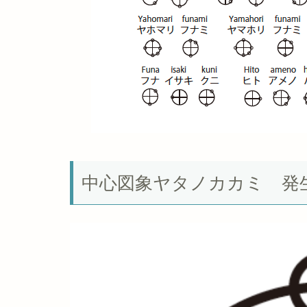
中心図象ヤタノカカミ 発