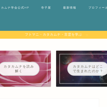
タカムナ学会公式HP
寺子屋
最新情報
プロフィー
フトマニ・カタカムナ・言霊を学ぶ
カタカムナを読み
カタカムナはどこ
解く
で生まれたのか？