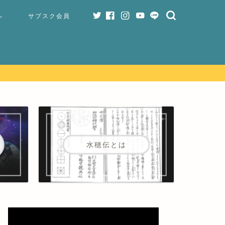
ル
サブスク会員
水穂伝とは