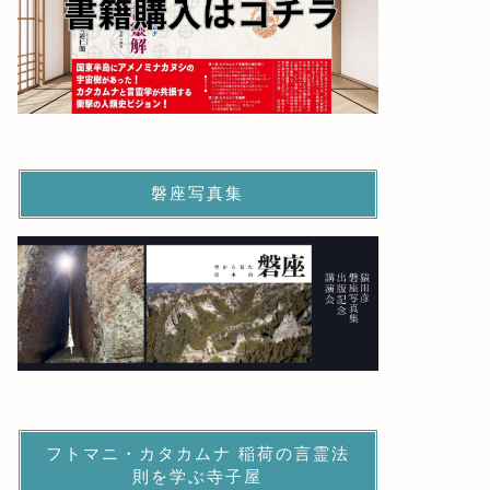
磐座写真集
フトマニ・カタカムナ 稲荷の言霊法
則を学ぶ寺子屋