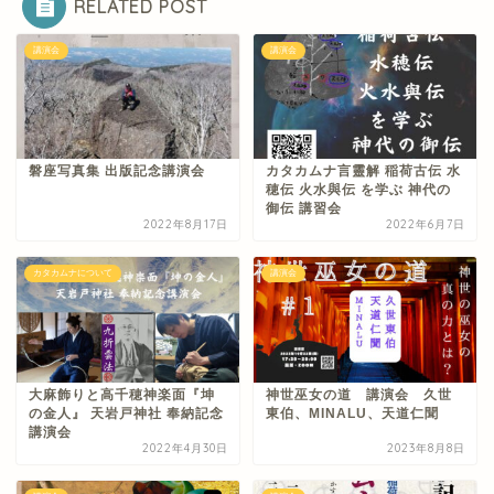
RELATED POST
講演会
講演会
磐座写真集 出版記念講演会
カタカムナ言靈解 稲荷古伝 水
穂伝 火水與伝 を学ぶ 神代の
御伝 講習会
2022年8月17日
2022年6月7日
カタカムナについて
講演会
大麻飾りと高千穂神楽面『坤
神世巫女の道 講演会 久世
の金人』 天岩戸神社 奉納記念
東伯、MINALU、天道仁聞
講演会
2022年4月30日
2023年8月8日