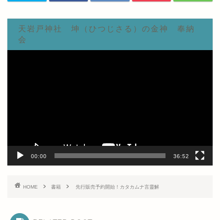
天岩戸神社 坤（ひつじさる）の金神 奉納
会
動
画
プ
レ
ー
ヤ
ー
00:00
36:52
HOME
書籍
先行販売予約開始！カタカムナ言靈解