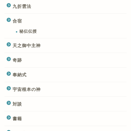
九折雲法
合宿
秘伝伝授
天之御中主神
奇跡
奉納式
宇宙根本の神
対談
書籍