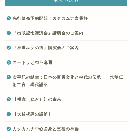
先行販売予約開始！カタカムナ言靈解
「出版記念講演会」講演会のご案内
「神世巫女の道」講演会のご案内
スートラと布斗麻邇
古事記の誕生：日本の言霊文化と神代の伝承 水穂伝
附て言 現代語訳
【禰宜（ねぎ）】の由来
【大祓祝詞の誤解】
カタカムナ中心図象と三種の神器