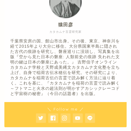
猿田彦
カタカムナ言霊研究家
千葉県安房の国、館山市出身。その後、東京、神奈川を
経て2015年より大分に移住。大分県国東半島に隠され
た古代の痕跡を研究し、磐座巡りに没頭し、写真集を出
版『空から見た日本の磐座: 人類前史の痕跡 失われた文
明の鍵は日本の磐座にあった。』 吉野信子オンライン
カタカムナ学校と天野成美縄文カタカムナ文化塾を立ち
上げ、自身で稲荷古伝水穂伝を研究。その研究により、
カタカムナを稲荷古伝の言霊で読み解く方法に辿り着
く。これを基に、『カタカムナを稲荷の言霊で読み解く
～フトマニと火水の超法則が明かすアカシックレーコド
と宇宙樹の秘密』（今日の話題者）を出版。
＼ Follow me ／