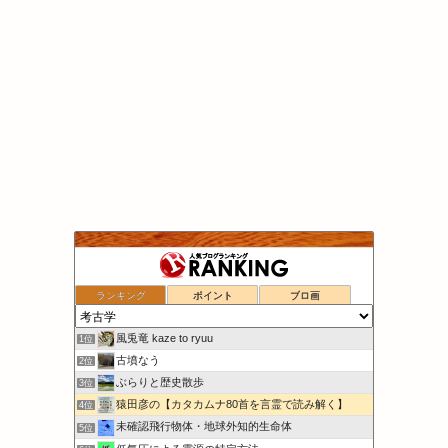
ランキング
ポイント
ブロ画
風兎竜 kaze to ryuu
1位
古墳なう
2位
ぶらりと歴史散歩
3位
猿田彦の【カタカムナ80首を言霊で読み解く】
4位
未確認飛行物体・地球外知的生命体
5位