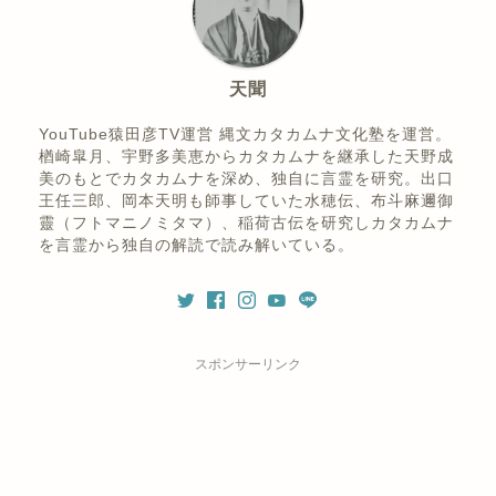
天聞
YouTube猿田彦TV運営 縄文カタカムナ文化塾を運営。
楢崎皐月、宇野多美恵からカタカムナを継承した天野成
美のもとでカタカムナを深め、独自に言霊を研究。出口
王任三郎、岡本天明も師事していた水穂伝、布斗麻邇御
靈（フトマニノミタマ）、稲荷古伝を研究しカタカムナ
を言霊から独自の解読で読み解いている。
スポンサーリンク