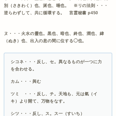
別（さきわく）也、涎也、唾也。 ※リの法則・・・
逆らわずして、共に循環する。 言霊秘書
p450
ヌ・・・火水の靈也。黒也、暗也、終也、潤也、緯
（ぬき）也、出入の息の間に位する◯也。
シコネ・・・反し、セ。異なるものが一つに力
を合わせる。
カム・・・與む
ツミ
・・・反し、チ。天地も、元は氣（イ
キ）より開て、万物をなす。
シツ・・・反し、ス。ス一（すいち）