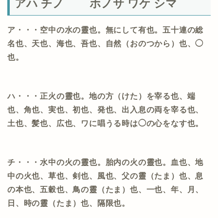
アハ チノ ホノサ ワケ シマ
ア・・・空中の水の靈也。無にして有也。五十連の総
名也、天也、海也、吾也、自然（おのつから）也、◯
也。
ハ・・・正火の靈也。地の方（けた）を宰る也、端
也、角也、実也、初也、発也、出入息の両を宰る也、
土也、髪也、広也、ワに唱うる時は◯の心をなす也。
チ・・・水中の火の靈也。胎内の火の靈也。血也、地
中の火也、草也、剣也、風也、父の靈（たま）也、息
の本也、五穀也、鳥の靈（たま）也、一也、年、月、
日、時の靈（たま）也、隔限也。