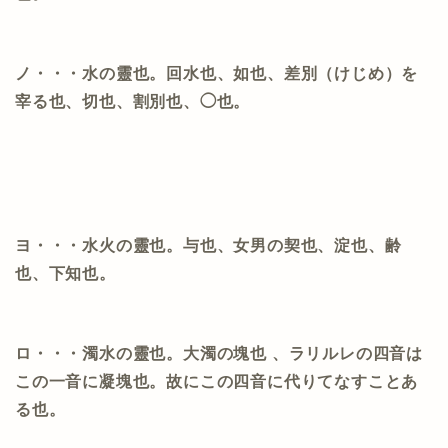
ノ・・・水の靈也。回水也、如也、差別（けじめ）を
宰る也、切也、割別也、◯也。
ヨ・・・水火の靈也。与也、女男の契也、淀也、齢
也、下知也。
ロ・・・濁水の靈也。大濁の塊也
、ラリルレの四音は
この一音に凝塊也。故にこの四音に代りてなすことあ
る也。