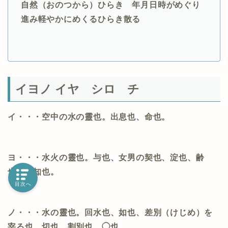
自然（おのつから）ひらき 年月日時がめぐり
進み軽やかにめくるひらき散る
イヨノ イヤ シロ チ
イ・・・空中の水の靈也。出息也、命也。
ヨ・・・水火の靈也。与也、女男の契也、淀也、齢
也、下知也。
目次へ
ノ・・・水の靈也。回水也、如也、差別（けじめ）を
宰る也、切也、割別也、◯也。