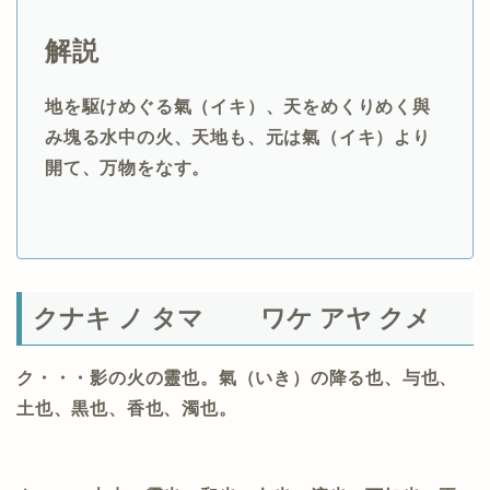
解説
地を駆けめぐる氣（イキ）、天をめくりめく與
み塊る水中の火、天地も、元は氣（イキ）より
開て、万物をなす。
クナキ ノ タマ ワケ アヤ クメ
ク・・・影の火の靈也。氣（いき）の降る也、与也、
土也、黒也、香也、濁也。