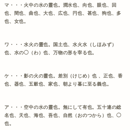
マ・・・火中の水の靈也。潤水也、向也、眼也、回
也、間也、曲也、大也、広也、円也、甚也、狗也、多
也、女也。
ワ・・・水火の靈也。国土也、水火水（しほみず）
也、水の◯（わ）也、万物の形を宰る也。
ケ・・・影の火の靈也。差別（けじめ）也
、正也、香
也、器也、五穀也、家也、朝より暮に至る義也。
ア・・・空中の水の靈也。無にして有也。五十連の総
名也、天也、海也、吾也、自然（おのつから）也、◯
也。