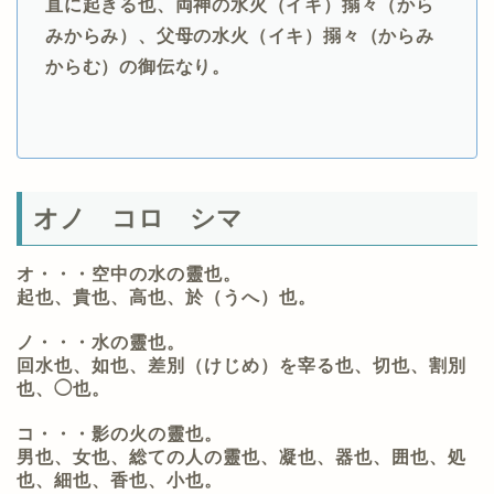
直に起きる也、両神の水火（イキ）搦々（から
みからみ）、父母の水火（イキ）搦々（からみ
からむ）の御伝なり。
オノ コロ シマ
オ・・・空中の水の靈也。
起也、貴也、高也、於（うへ）也。
ノ・・・水の靈也。
回水也、如也、差別（けじめ）を宰る也、切也、割別
也、◯也。
コ・・・影の火の靈也。
男也、女也、総ての人の靈也、凝也、器也、囲也、処
也、細也、香也、小也。