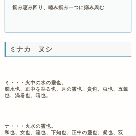
搦み恵み回り、睦み搦み一つに搦み與む
ミナカ ヌシ
ミ・・・火中の水の靈也。
潤水也、正中を宰る也、月の靈也、貴也、虫也、五穀
也、渦巻也、暗也。
ナ・・・火水の靈也。
和也、女也、流也、下知也、正中の靈也、凝也、双