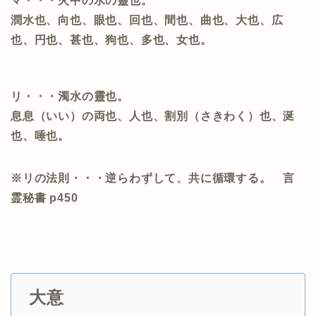
マ・・・火中の水の靈也。
潤水也、向也、眼也、回也、間也、曲也、大也、広
也、円也、甚也、狗也、多也、女也。
リ・・・濁水の靈也。
息息（いい）の両也、人也、割別（さきわく）也、涎
也、唾也。
※リの法則・・・逆らわずして、共に循環する。 言
霊秘書 p450
大意