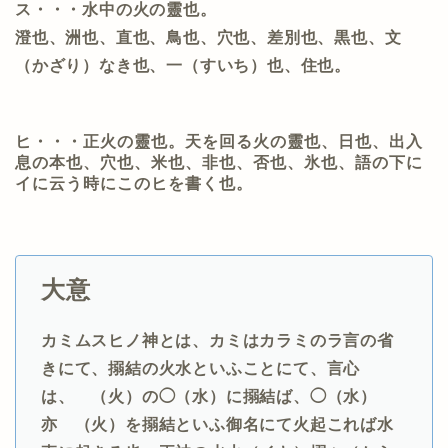
ス・・・水中の火の靈也。
澄也、洲也、直也、鳥也、穴也、差別也、黒也、文
（かざり）なき也、一（すいち）也、住也。
ヒ・・・正火の靈也。天を回る火の靈也、日也、出入
息の本也、穴也、米也、非也、否也、氷也、語の下に
イに云う時にこのヒを書く也。
大意
カミムスヒノ神とは、カミはカラミのラ言の省
きにて、搦結の火水といふことにて、言心
は、ゝ（火）の◯（水）に搦結ば、◯（水）
亦ゝ（火）を搦結といふ御名にて火起これば水