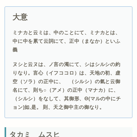
大意
ミナカと云ミは、中のことにて、ミナカとは、
中に中を累て云詞にて、正中（まなか）といふ
義
ヌシと云ヌは、ノ言の濁にて、シはシルシの約
りなり。言心（イフココロ）は、天地の初、虚
空（ソラ）の正中に、ゝ（シルシ）の氣と云御
名にて、則ち○（アメ）の正中（マナカ）に、ゝ
（シルシ）をなして、其御形、Θ(マルの中にチ
ョン)如,是。 則、天之御中主の御なり。
タカミ ムスヒ