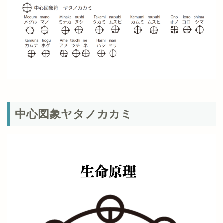
中心図象ヤタノカカミ