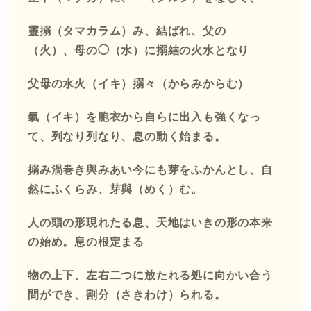
靈搦（タマカラム）み、結ばれ、父のゝ
（火）、母の◯（水）に搦結の火水となり
父母の水火（イキ）搦々（からみからむ）
氣（イキ）を胞衣から自らに出入も強くなっ
て、列なり列なり、息の動く始まる。
搦み渦巻き與みあい今にも芽をふかんとし、自
然にふくらみ、芽與（めく）む。
人の頭の
形現れたる息、天地はいきの形の本来
の始め。息の根定まる
物の上下、左右二つに放たれる処に
向かい合う
間ができ、割分（さきわけ）られる。