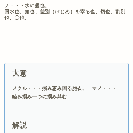
ノ・・・水の靈也。
回水也、如也、差別（けじめ）を宰る也、切也、割別
也、◯也。
大意
メクル・・・搦み恵み回る胞衣。 マノ・・・
睦み搦み一つに搦み與む
解説