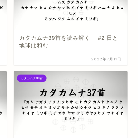
カタカムナ39首を読み解く #2 日と
地球は和む
日
2022年7月11日
カタカムナ80首