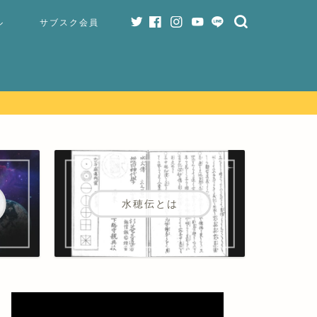
ル
サブスク会員
水穂伝とは