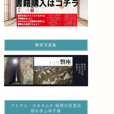
磐座写真集
フトマニ・カタカムナ 稲荷の言霊法
則を学ぶ寺子屋