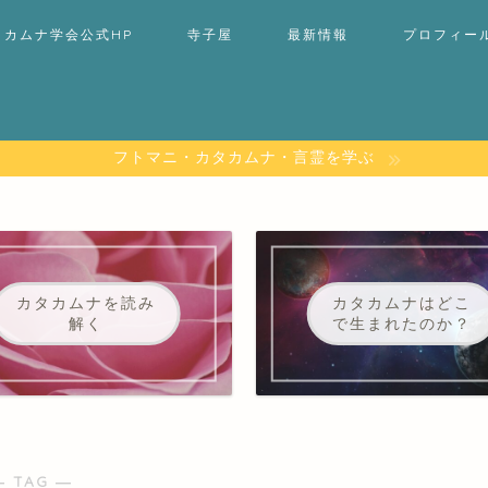
タカムナ学会公式HP
寺子屋
最新情報
プロフィー
フトマニ・カタカムナ・言霊を学ぶ
カタカムナを読み
カタカムナはどこ
解く
で生まれたのか？
― TAG ―