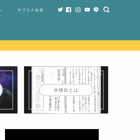
ル
サブスク会員
水穂伝とは