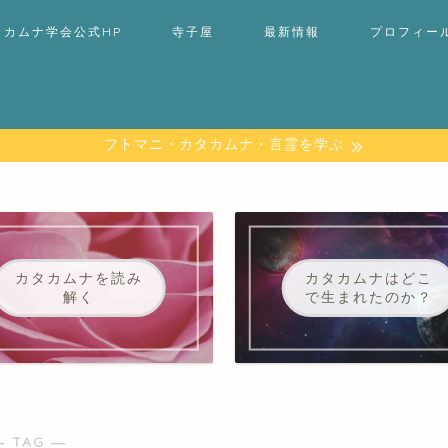
タカムナ学会公式HP
寺子屋
最新情報
プロフィー
フトマニ・カタカムナ・言霊を学ぶ
カタカムナを読み
カタカムナはどこ
解く
で生まれたのか？
― TAG ―