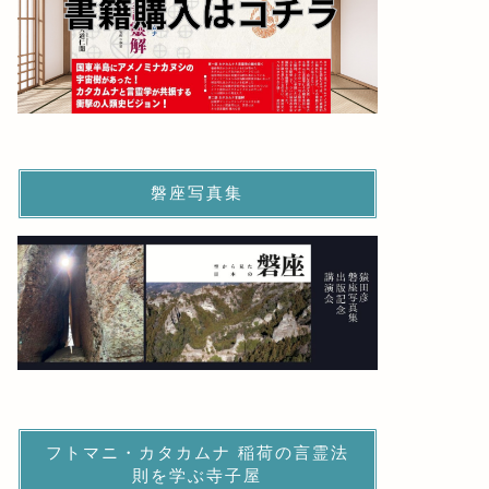
磐座写真集
フトマニ・カタカムナ 稲荷の言霊法
則を学ぶ寺子屋