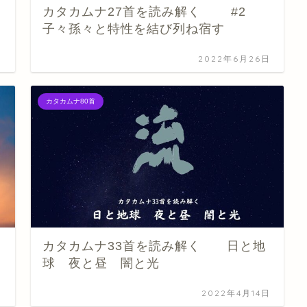
カタカムナ27首を読み解く #2
子々孫々と特性を結び列ね宿す
日
2022年6月26日
カタカムナ80首
カタカムナ33首を読み解く 日と地
球 夜と昼 闇と光
日
2022年4月14日