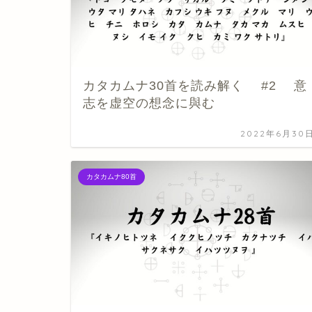
カタカムナ30首を読み解く #2 意
志を虚空の想念に與む
2022年6月30
カタカムナ80首