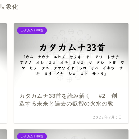
現象化
カタカムナ80首
カタカムナ33首を読み解く #2 創
造する未来と過去の叡智の火水の教
日
2022年7月3日
カタカムナ80首