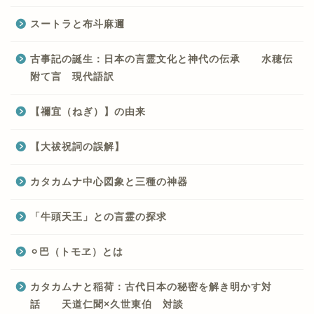
スートラと布斗麻邇
古事記の誕生：日本の言霊文化と神代の伝承 水穂伝
附て言 現代語訳
【禰宜（ねぎ）】の由来
【大祓祝詞の誤解】
カタカムナ中心図象と三種の神器
「牛頭天王」との言霊の探求
⚪︎巴（トモヱ）とは
カタカムナと稲荷：古代日本の秘密を解き明かす対
話 天道仁聞×久世東伯 対談