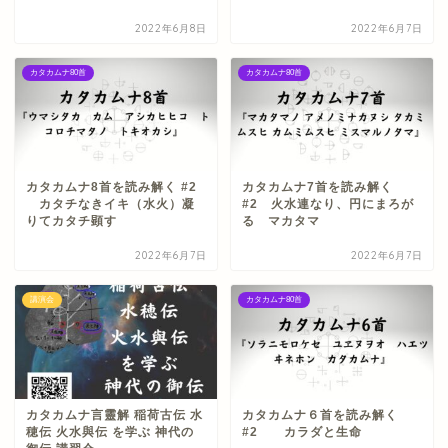
2022年6月8日
2022年6月7日
カタカムナ80首
カタカムナ80首
カタカムナ8首を読み解く #2
カタカムナ7首を読み解く
カタチなきイキ（水火）凝
#2 火水連なり、円にまろが
りてカタチ顕す
る マカタマ
2022年6月7日
2022年6月7日
講演会
カタカムナ80首
カタカムナ言靈解 稲荷古伝 水
カタカムナ６首を読み解く
穂伝 火水與伝 を学ぶ 神代の
#2 カラダと生命