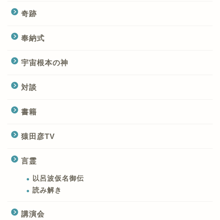
奇跡
奉納式
宇宙根本の神
対談
書籍
猿田彦TV
言霊
以呂波仮名御伝
読み解き
講演会