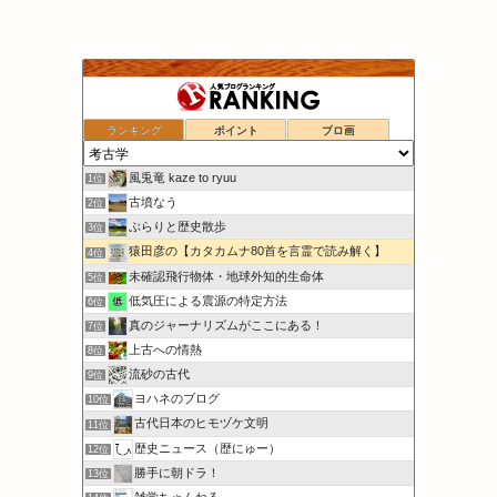
ランキング
ポイント
ブロ画
風兎竜 kaze to ryuu
1位
古墳なう
2位
ぶらりと歴史散歩
3位
猿田彦の【カタカムナ80首を言霊で読み解く】
4位
未確認飛行物体・地球外知的生命体
5位
低気圧による震源の特定方法
6位
真のジャーナリズムがここにある！
7位
上古への情熱
8位
流砂の古代
9位
ヨハネのブログ
10位
古代日本のヒモヅケ文明
11位
歴史ニュース（歴にゅー）
12位
勝手に朝ドラ！
13位
雑学ちゃんねる