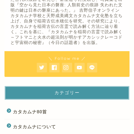
版『空から見た日本の磐座: 人類前史の痕跡 失われた文
明の鍵は日本の磐座にあった。』 吉野信子オンライン
カタカムナ学校と天野成美縄文カタカムナ文化塾を立ち
上げ、自身で稲荷古伝水穂伝を研究。その研究により、
カタカムナを稲荷古伝の言霊で読み解く方法に辿り着
く。これを基に、『カタカムナを稲荷の言霊で読み解く
～フトマニと火水の超法則が明かすアカシックレーコド
と宇宙樹の秘密』（今日の話題者）を出版。
＼ Follow me ／
カテゴリー
カタカムナ80首
カタカムナについて