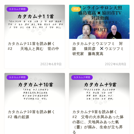
カタカムナ80首
対談
カタカムナ11首を読み解く
カタカムナとウエツフミ 対
#2 天地人と與む 世の中
談 猿田彦
ウエツフミ
研究家 藤島寛高
2022年6月9日
2022年6月8日
カタカムナ80首
カタカムナ80首
カタカムナ10首を読み解く
カタカムナ9首を読み解く
#2 魂の起源
#2 父母の火水與みあった躰
の器に、天地與みあった氣
（靈）が搦み、生命が立ち昇
る