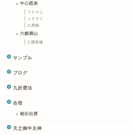
中心図表
フトマニ
ミクマリ
八咫鏡
六郷満山
仁聞菩薩
サンプル
ブログ
九折雲法
合宿
秘伝伝授
天之御中主神