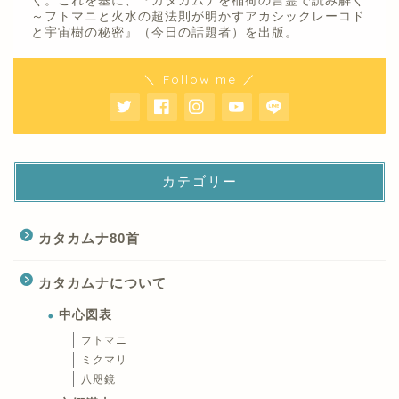
く。これを基に、『カタカムナを稲荷の言霊で読み解く
～フトマニと火水の超法則が明かすアカシックレーコド
と宇宙樹の秘密』（今日の話題者）を出版。
＼ Follow me ／
カテゴリー
カタカムナ80首
カタカムナについて
中心図表
フトマニ
ミクマリ
八咫鏡