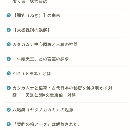
附て言 現代語訳
【禰宜（ねぎ）】の由来
【大祓祝詞の誤解】
カタカムナ中心図象と三種の神器
「牛頭天王」との言霊の探求
⚪︎巴（トモヱ）とは
カタカムナと稲荷：古代日本の秘密を解き明かす対
話 天道仁聞×久世東伯 対談
八咫鏡（ヤタノカカミ）の起源
『契約の箱アーク』は解放された。