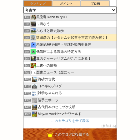
ランキング
ポイント
ブロ画
風兎竜 kaze to ryuu
1位
古墳なう
2位
ぶらりと歴史散歩
3位
猿田彦の【カタカムナ80首を言霊で読み解く】
4位
未確認飛行物体・地球外知的生命体
5位
低気圧による震源の特定方法
6位
真のジャーナリズムがここにある！
7位
上古への情熱
8位
歴史ニュース（歴にゅー）
9位
流砂の古代
10位
ヨハネのブログ
11位
雑学ちゃんねる
12位
勝手に朝ドラ！
13位
古代日本のヒモヅケ文明
14位
Mayan‐world〜マヤワールド
15位
このカテゴリを全て表示
参加する
このブログに投票する