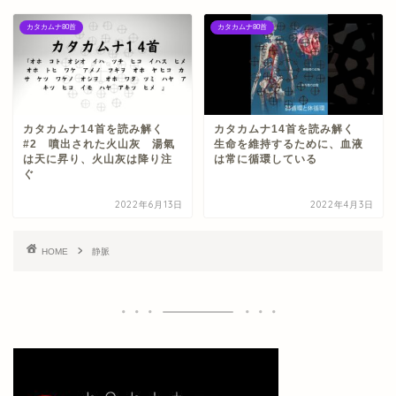
カタカムナ80首
カタカムナ80首
カタカムナ14首を読み解く
カタカムナ14首を読み解く
#2 噴出された火山灰 湯氣
生命を維持するために、血液
は天に昇り、火山灰は降り注
は常に循環している
ぐ
2022年6月13日
2022年4月3日
HOME
静脈