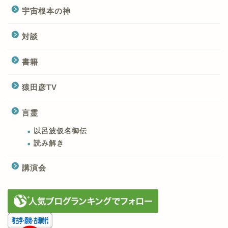
宇宙根本の神
対談
書籍
猿田彦TV
言霊
以呂波仮名御伝
読み解き
講演会