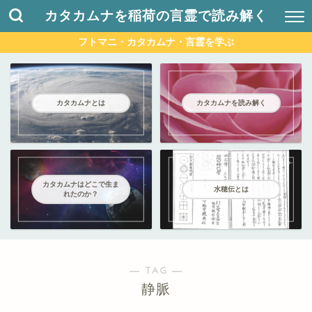
カタカムナを稲荷の言霊で読み解く
フトマニ・カタカムナ・言霊を学ぶ
カタカムナとは
カタカムナを読み解く
カタカムナはどこで生ま
水穂伝とは
れたのか？
― TAG ―
静脈