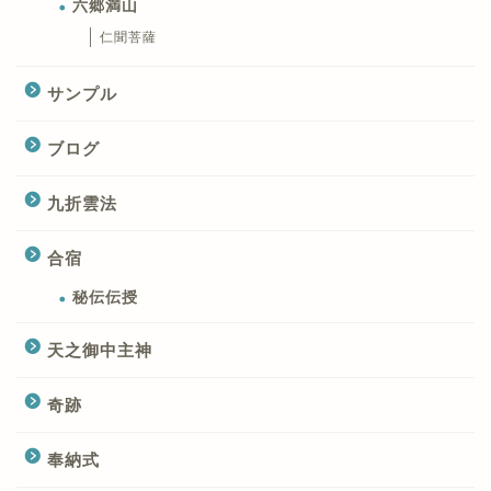
六郷満山
仁聞菩薩
サンプル
ブログ
九折雲法
合宿
秘伝伝授
天之御中主神
奇跡
奉納式