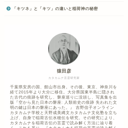
「キツネ」と「キツ」の違いと稲荷神の秘密
猿田彦
カタカムナ言霊研究家
千葉県安房の国、館山市出身。その後、東京、神奈川を
経て2015年より大分に移住。大分県国東半島に隠され
た古代の痕跡を研究し、磐座巡りに没頭し、写真集を出
版『空から見た日本の磐座: 人類前史の痕跡 失われた文
明の鍵は日本の磐座にあった。』 吉野信子オンライン
カタカムナ学校と天野成美縄文カタカムナ文化塾を立ち
上げ、自身で稲荷古伝水穂伝を研究。その研究により、
カタカムナを稲荷古伝の言霊で読み解く方法に辿り着