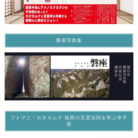
磐座写真集
フトマニ・カタカムナ 稲荷の言霊法則を学ぶ寺子
屋