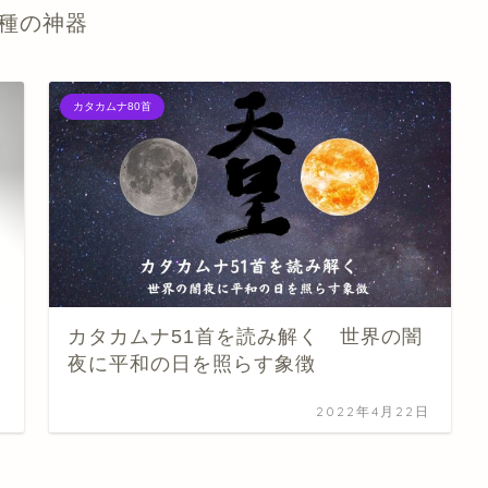
種の神器
カタカムナ80首
カタカムナ51首を読み解く 世界の闇
夜に平和の日を照らす象徴
日
2022年4月22日