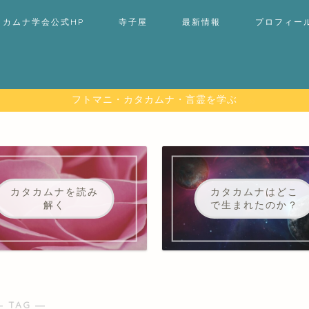
タカムナ学会公式HP
寺子屋
最新情報
プロフィー
フトマニ・カタカムナ・言霊を学ぶ
カタカムナを読み
カタカムナはどこ
解く
で生まれたのか？
― TAG ―