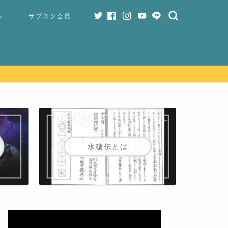
ル
サブスク会員
水穂伝とは