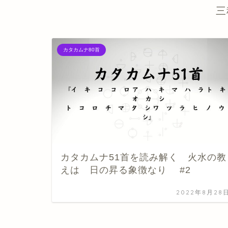
三
カタカムナ80首
カタカムナ51首を読み解く 火水の教
えは 日の昇る象徴なり #2
2022年8月28