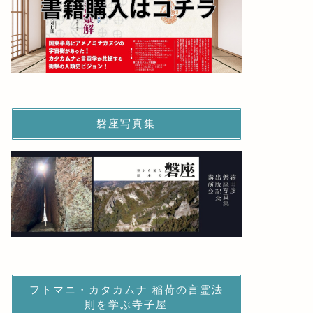
磐座写真集
フトマニ・カタカムナ 稲荷の言霊法
則を学ぶ寺子屋