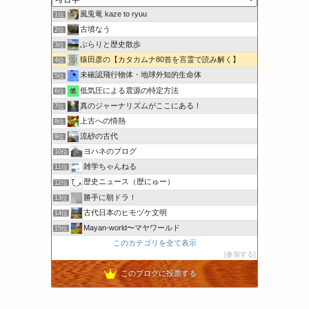
風兎竜 kaze to ryuu
1位
古墳なう
2位
ぶらりと歴史散歩
3位
猿田彦の【カタカムナ80首を言霊で読み解く】
4位
未確認飛行物体・地球外知的生命体
5位
低気圧による震源の特定方法
6位
真のジャーナリズムがここにある！
7位
上古への情熱
8位
流砂の古代
9位
ヨハネのブログ
10位
雑学ちゃんねる
11位
歴史ニュース（歴にゅー）
12位
勝手に朝ドラ！
13位
古代日本のヒモヅケ文明
14位
Mayan‐world〜マヤワールド
15位
このカテゴリを全て表示
参加する
このブログに投票する