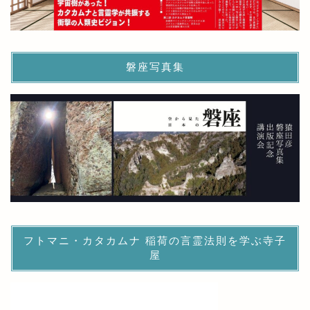
磐座写真集
フトマニ・カタカムナ 稲荷の言霊法則を学ぶ寺子
屋