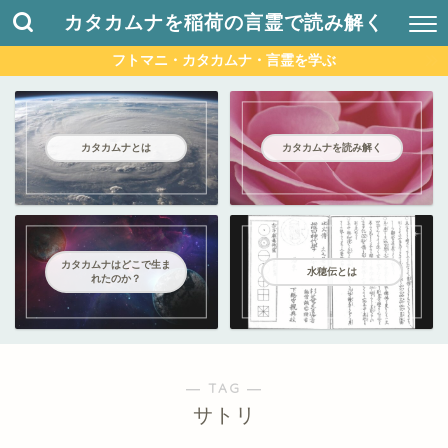
カタカムナを稲荷の言霊で読み解く
フトマニ・カタカムナ・言霊を学ぶ
カタカムナとは
カタカムナを読み解く
カタカムナはどこで生ま
水穂伝とは
れたのか？
― TAG ―
サトリ