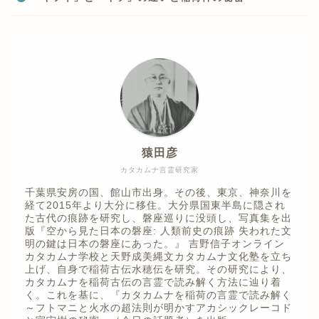
猿田彦
カタカムナ言霊研究家
千葉県安房の国、館山市出身。その後、東京、神奈川を
経て2015年より大分に移住。大分県国東半島に隠され
た古代の痕跡を研究し、磐座巡りに没頭し、写真集を出
版『空から見た日本の磐座: 人類前史の痕跡 失われた文
明の鍵は日本の磐座にあった。』 吉野信子オンライン
カタカムナ学校と天野成美縄文カタカムナ文化塾を立ち
上げ、自身で稲荷古伝水穂伝を研究。その研究により、
カタカムナを稲荷古伝の言霊で読み解く方法に辿り着
く。これを基に、『カタカムナを稲荷の言霊で読み解く
～フトマニと火水の超法則が明かすアカシックレーコド