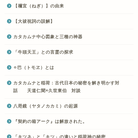
【禰宜（ねぎ）】の由来
【大祓祝詞の誤解】
カタカムナ中心図象と三種の神器
「牛頭天王」との言霊の探求
⚪︎巴（トモヱ）とは
カタカムナと稲荷：古代日本の秘密を解き明かす対
話 天道仁聞×久世東伯 対談
八咫鏡（ヤタノカカミ）の起源
『契約の箱アーク』は解放された。
「キツネ」と「キツ」の違いと稲荷神の秘密