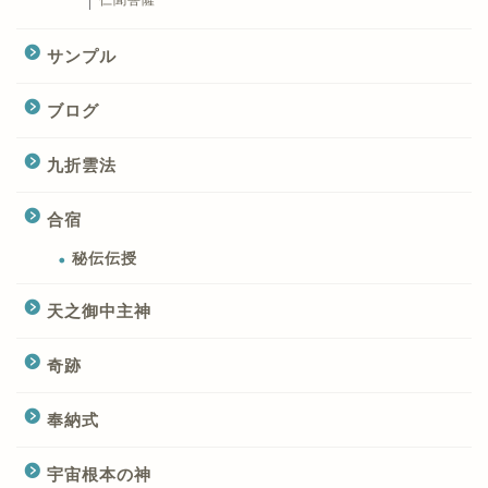
仁聞菩薩
サンプル
ブログ
九折雲法
合宿
秘伝伝授
天之御中主神
奇跡
奉納式
宇宙根本の神