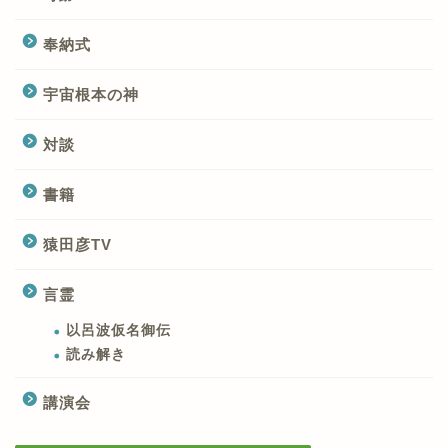
奉納式
宇宙根本の神
対談
書籍
猿田彦TV
言霊
以呂波仮名御伝
読み解き
講演会