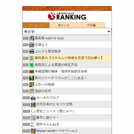
ランキング
ポイント
ブロ画
風兎竜 kaze to ryuu
1位
古墳なう
2位
ぶらりと歴史散歩
3位
猿田彦の【カタカムナ80首を言霊で読み解く】
4位
低気圧による震源の特定方法
5位
未確認飛行物体・地球外知的生命体
6位
真のジャーナリズムがここにある！
7位
上古への情熱
8位
流砂の古代
9位
ヨハネのブログ
10位
古代日本のヒモヅケ文明
11位
歴史ニュース（歴にゅー）
12位
勝手に朝ドラ！
13位
雑学ちゃんねる
14位
Mayan‐world〜マヤワールド
15位