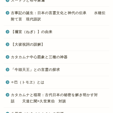
スートラと布斗麻邇
古事記の誕生：日本の言霊文化と神代の伝承 水穂伝
附て言 現代語訳
【禰宜（ねぎ）】の由来
【大祓祝詞の誤解】
カタカムナ中心図象と三種の神器
「牛頭天王」との言霊の探求
⚪︎巴（トモヱ）とは
カタカムナと稲荷：古代日本の秘密を解き明かす対
話 天道仁聞×久世東伯 対談