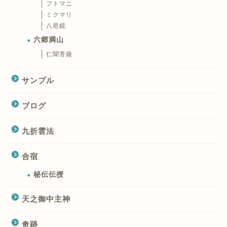
フトマニ
ミクマリ
八咫鏡
六郷満山
仁聞菩薩
サンプル
ブログ
九折雲法
合宿
秘伝伝授
天之御中主神
奇跡