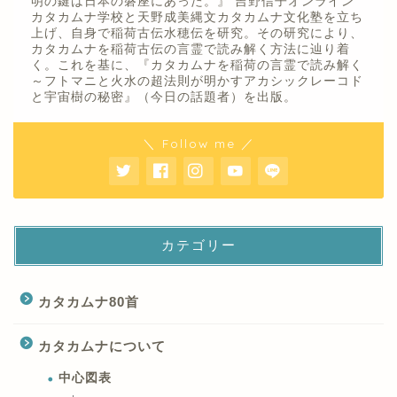
明の鍵は日本の磐座にあった。』 吉野信子オンライン
カタカムナ学校と天野成美縄文カタカムナ文化塾を立ち
上げ、自身で稲荷古伝水穂伝を研究。その研究により、
カタカムナを稲荷古伝の言霊で読み解く方法に辿り着
く。これを基に、『カタカムナを稲荷の言霊で読み解く
～フトマニと火水の超法則が明かすアカシックレーコド
と宇宙樹の秘密』（今日の話題者）を出版。
＼ Follow me ／
カテゴリー
カタカムナ80首
カタカムナについて
中心図表