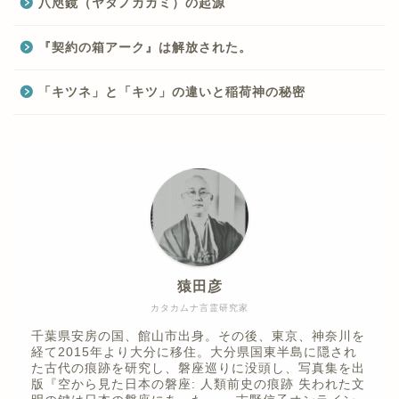
八咫鏡（ヤタノカカミ）の起源
『契約の箱アーク』は解放された。
「キツネ」と「キツ」の違いと稲荷神の秘密
猿田彦
カタカムナ言霊研究家
千葉県安房の国、館山市出身。その後、東京、神奈川を
経て2015年より大分に移住。大分県国東半島に隠され
た古代の痕跡を研究し、磐座巡りに没頭し、写真集を出
版『空から見た日本の磐座: 人類前史の痕跡 失われた文