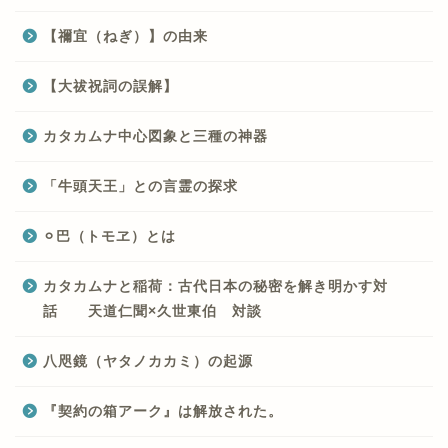
【禰宜（ねぎ）】の由来
【大祓祝詞の誤解】
カタカムナ中心図象と三種の神器
「牛頭天王」との言霊の探求
⚪︎巴（トモヱ）とは
カタカムナと稲荷：古代日本の秘密を解き明かす対
話 天道仁聞×久世東伯 対談
八咫鏡（ヤタノカカミ）の起源
『契約の箱アーク』は解放された。