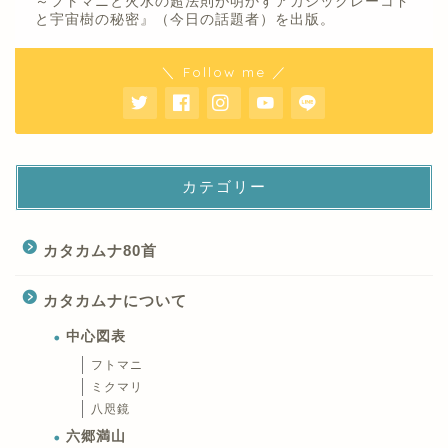
～フトマニと火水の超法則が明かすアカシックレーコド
と宇宙樹の秘密』（今日の話題者）を出版。
＼ Follow me ／
カテゴリー
カタカムナ80首
カタカムナについて
中心図表
フトマニ
ミクマリ
八咫鏡
六郷満山