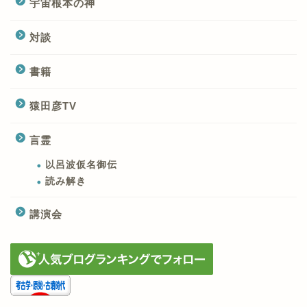
宇宙根本の神
対談
書籍
猿田彦TV
言霊
以呂波仮名御伝
読み解き
講演会