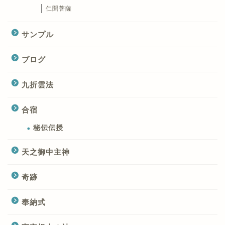
仁聞菩薩
サンプル
ブログ
九折雲法
合宿
秘伝伝授
天之御中主神
奇跡
奉納式