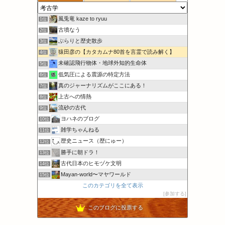
風兎竜 kaze to ryuu
1位
古墳なう
2位
ぶらりと歴史散歩
3位
猿田彦の【カタカムナ80首を言霊で読み解く】
4位
未確認飛行物体・地球外知的生命体
5位
低気圧による震源の特定方法
6位
真のジャーナリズムがここにある！
7位
上古への情熱
8位
流砂の古代
9位
ヨハネのブログ
10位
雑学ちゃんねる
11位
歴史ニュース（歴にゅー）
12位
勝手に朝ドラ！
13位
古代日本のヒモヅケ文明
14位
Mayan‐world〜マヤワールド
15位
このカテゴリを全て表示
参加する
このブログに投票する