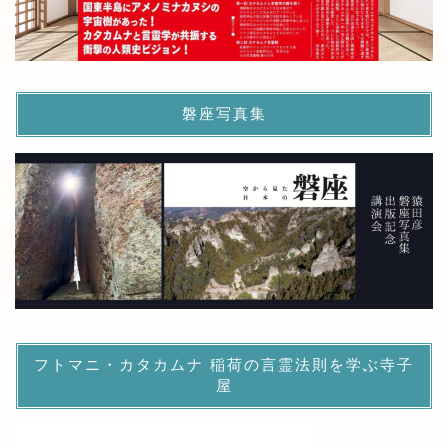
磐座写真集
フトマニ・カタカムナ 稲荷の言霊法則を学ぶ寺子
屋