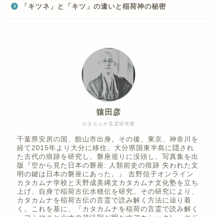
「キツネ」と「キツ」の違いと稲荷神の秘密
猿田彦
カタカムナ言霊研究家
千葉県安房の国、館山市出身。その後、東京、神奈川を
経て2015年より大分に移住。大分県国東半島に隠され
た古代の痕跡を研究し、磐座巡りに没頭し、写真集を出
版『空から見た日本の磐座: 人類前史の痕跡 失われた文
明の鍵は日本の磐座にあった。』 吉野信子オンライン
カタカムナ学校と天野成美縄文カタカムナ文化塾を立ち
上げ、自身で稲荷古伝水穂伝を研究。その研究により、
カタカムナを稲荷古伝の言霊で読み解く方法に辿り着
く。これを基に、『カタカムナを稲荷の言霊で読み解く