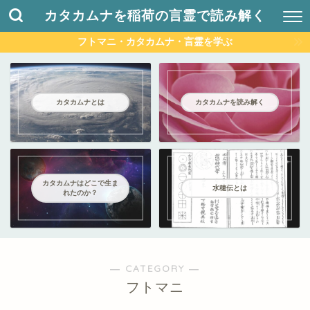
カタカムナを稲荷の言霊で読み解く
フトマニ・カタカムナ・言霊を学ぶ
カタカムナとは
カタカムナを読み解く
カタカムナはどこで生ま
水穂伝とは
れたのか？
― CATEGORY ―
フトマニ