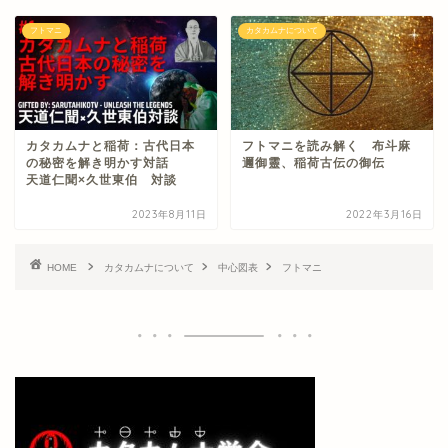
フトマニ
カタカムナについて
カタカムナと稲荷：古代日本
フトマニを読み解く 布斗麻
の秘密を解き明かす対話
邇御靈、稲荷古伝の御伝
天道仁聞×久世東伯 対談
2023年8月11日
2022年3月16日
HOME
カタカムナについて
中心図表
フトマニ